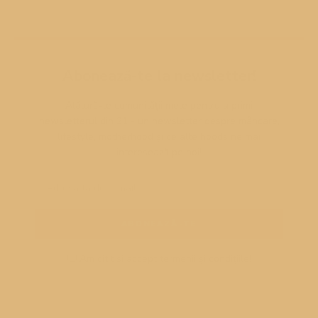
Abonează-te la newsletter!
Alătură-te comunității mele pentru a primi
newsletterul din 21 - un newsletter despre mâncare,
lifestyle, motherhood și ce alte hoods ne mai
interesează pe noi!
Am citit și accept termenii și condițiile!