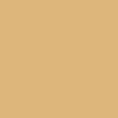
META
Log in
Entries feed
Comments feed
WordPress.org
CATEGORIES
Categories