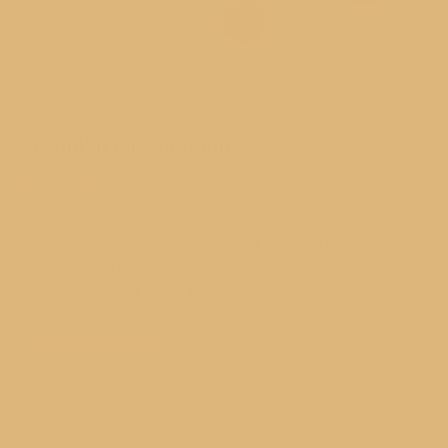
Tiramisu cu șampanie
0
DESERTURI
Tiramisu cu șampanie – un desert clasic, deja consacrat,
delicios și atât de ușor de preparat ridicat la rang de…
Revelion. Bun găsit în anul 2023, dragii mei! Deși aceasta
este prima rețetă de pe blog de anul acesta, am …
CITEȘTE MAI DEPARTE...