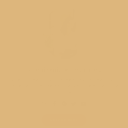
Bine ai venit pe blogul meu!
Aici vei găsi cele mai îndrăgite rețete ale casei mele, simplu și
rapid de preparat în orice bucatarie. Sper să te inspire și să revii
cu bucurie! Love, Diana
DESPRE MINE