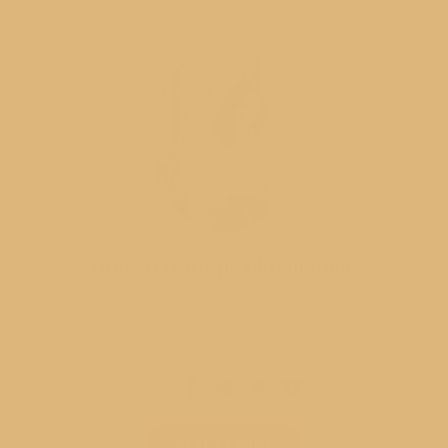
Bine ai venit pe blogul meu!
Aici vei găsi cele mai îndrăgite rețete ale casei mele, simplu și
rapid de preparat în orice bucatarie. Sper să te inspire și să revii
cu bucurie! Love, Diana
DESPRE MINE