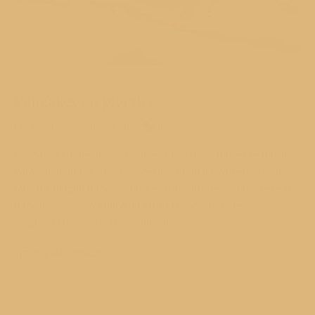
Pancakes cu piersici
0
DESERTURI
/
MICUL DEJUN
Pancakes cu piersici – pufoase, aromate și perfecte pentru
vară. Descoperă o reinterpretare fresh a clătitelor clasice,
fără toppinguri banale. Dacă ești în căutarea unei rețete de
pancakes care să aducă un strop de prospețime și
originalitate micului dejun, încearcă …
CITEȘTE MAI DEPARTE...