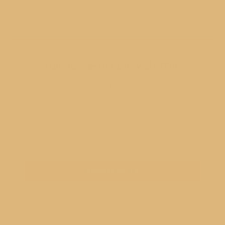
Abonează-te la newsletter!
Alătură-te comunității mele pentru a primi
newsletterul din 21 - un newsletter despre mâncare,
lifestyle, motherhood și ce alte hoods ne mai
interesează pe noi!
Am citit și accept termenii și condițiile!