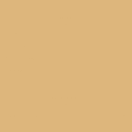
META
Log in
Entries feed
Comments feed
WordPress.org
CATEGORIES
Categories