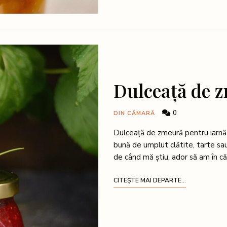
Dulceață de 
0
DIN CĂMARĂ
Dulceață de zmeură pentru iarnă 
bună de umplut clătite, tarte sau 
de când mă știu, ador să am în c
CITEȘTE MAI DEPARTE...