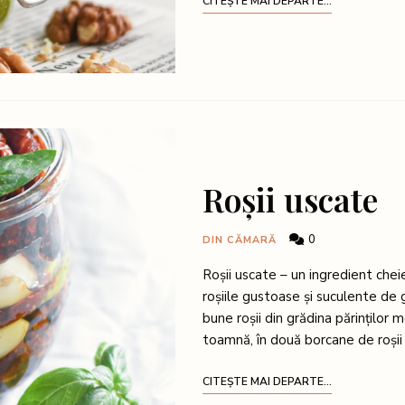
CITEȘTE MAI DEPARTE...
Roșii uscate
0
DIN CĂMARĂ
Roșii uscate – un ingredient che
roșiile gustoase și suculente de
bune roșii din grădina părinților 
toamnă, în două borcane de roșii
CITEȘTE MAI DEPARTE...