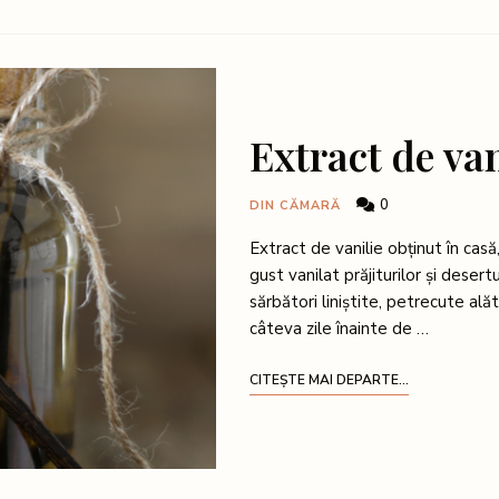
Extract de van
0
DIN CĂMARĂ
Extract de vanilie obținut în casă
gust vanilat prăjiturilor și desert
sărbători liniștite, petrecute ală
câteva zile înainte de …
CITEȘTE MAI DEPARTE...