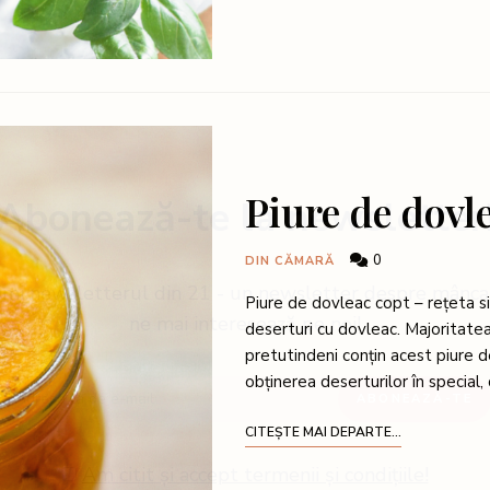
Piure de dovl
Abonează-te la newsletter
0
DIN CĂMARĂ
imi newsletterul din 21 - un newsletter despre mâncare
Piure de dovleac copt – rețeta s
ne mai interesează pe noi!
deserturi cu dovleac. Majoritatea
pretutindeni conțin acest piure 
obținerea deserturilor în special, 
CITEȘTE MAI DEPARTE...
Am citit și accept termenii și condițiile!