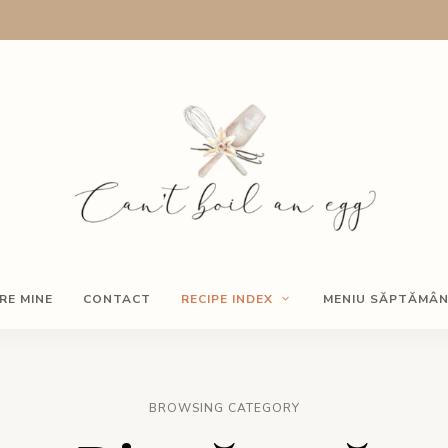
Cooking
Can't
blog
RE MINE
CONTACT
RECIPE INDEX
MENIU SĂPTĂMÂ
boil
an
BROWSING CATEGORY