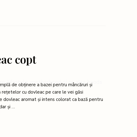
eac copt
!
, lifestyle, motherhood și ce alte hoods
implă de obținere a bazei pentru mâncăruri și
 rețetelor cu dovleac pe care le vei găsi
de dovleac aromat și intens colorat ca bază pentru
dar și …