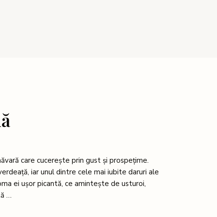
dă
ăvară care cucerește prin gust și prospețime.
rdeață, iar unul dintre cele mai iubite daruri ale
oma ei ușor picantă, ce amintește de usturoi,
tă …