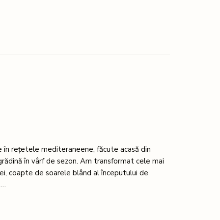
ie în rețetele mediteraneene, făcute acasă din
 grădină în vârf de sezon. Am transformat cele mai
mei, coapte de soarele blând al începutului de
 …