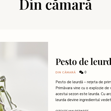
Din cămară
egg
Pesto de leur
0
DIN CĂMARĂ
Pesto de leurdă – rețeta de prim
Primăvara vine cu o explozie de ve
acestui sezon este leurda. Cu ar
leurda devine ingredientul vede