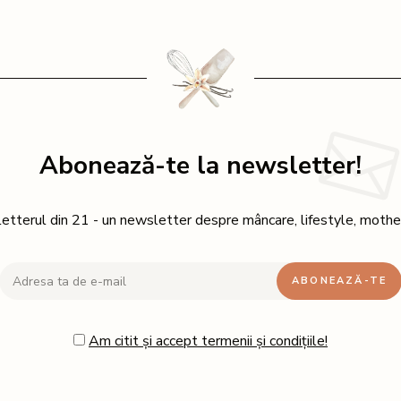
Abonează-te la newsletter!
etterul din 21 - un newsletter despre mâncare, lifestyle, mothe
Am citit și accept termenii și condițiile!