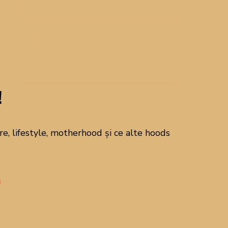
CAUTĂ PE BLOG!
!
Abonează-te la
newsletter!
, lifestyle, motherhood și ce alte hoods
Alătură-te comunității mele pentru a
primi newsletterul din 21 - un
newsletter despre mâncare, lifestyle,
motherhood și ce alte hoods ne mai
interesează pe noi!