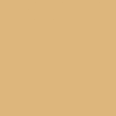
mai gustoase: bine pătrunse și crispy la exterior,
gătite în timp …
CITEȘTE MAI DEPARTE...