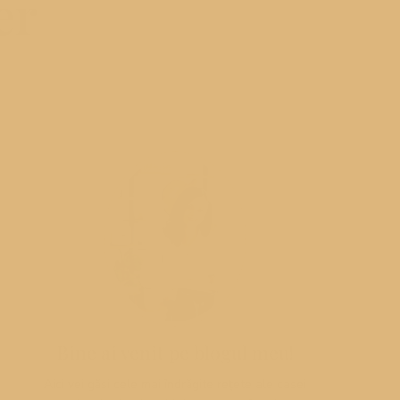
er
Bine ai venit pe blogul meu!
Aici vei găsi cele mai îndrăgite rețete ale casei