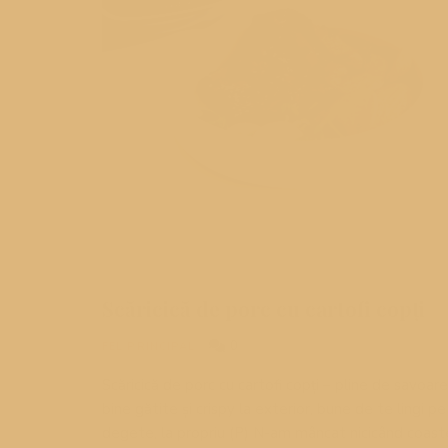
Scăricică de porc cu cartofi copți
0
FEL PRINCIPAL
Scăricică de porc cu cartofi copți – pline de savoare
bine gătite și crispy la exterior, bune de te lingi pe
degete, la propriu (P) N-am mâncat nicicând coast