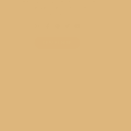
mele, simplu și rapid de preparat în orice
bucatarie. Sper să te inspire și să revii cu
bucurie! Love, Diana
DESPRE MINE