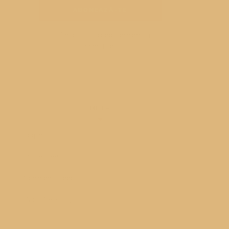
Am citit și accept termenii și
condițiile!
META
Log in
Entries feed
Comments feed
WordPress.org