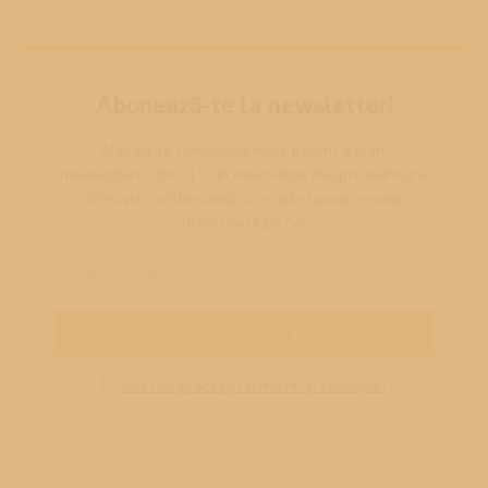
Abonează-te la newsletter!
Alătură-te comunității mele pentru a primi
newsletterul din 21 - un newsletter despre mâncare,
lifestyle, motherhood și ce alte hoods ne mai
interesează pe noi!
Am citit și accept termenii și condițiile!