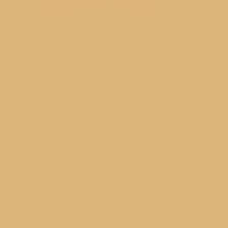
Am citit și accept termenii și
condițiile!
META
Log in
Entries feed
Comments feed
WordPress.org