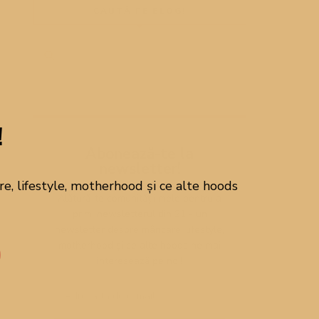
CAUTĂ PE BLOG!
!
Abonează-te la
newsletter!
, lifestyle, motherhood și ce alte hoods
Alătură-te comunității mele pentru a
primi newsletterul din 21 - un
newsletter despre mâncare, lifestyle,
motherhood și ce alte hoods ne mai
interesează pe noi!