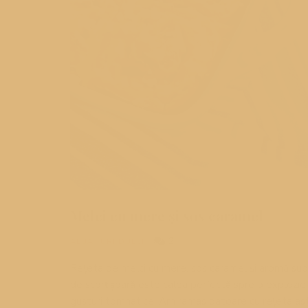
Melci cu mere și sos caramel
2
ALUATURI DULCI
Rețeta de melci cu mere, sos caramel și aromă sub
de scorțișoară este calea perfectă spre o explozie
gusturi tomnatice. Am ramas datoare cu rețeta as