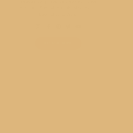
mele, simplu și rapid de preparat în orice
bucatarie. Sper să te inspire și să revii cu
bucurie! Love, Diana
DESPRE MINE