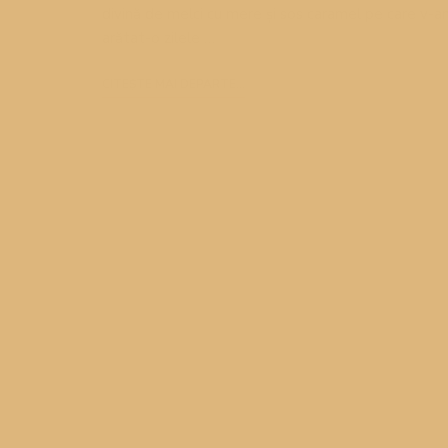
divină de melci cu mere și sos caramel pe care v-
arătat-o zilele …
CITEȘTE MAI DEPARTE...