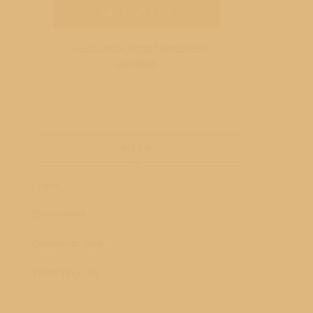
Am citit și accept termenii și
condițiile!
META
Log in
Entries feed
Comments feed
WordPress.org