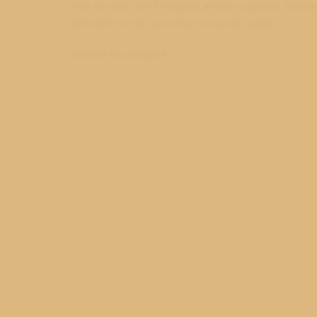
mici de mac care întregesc aroma copilăriei. Mânc
batoane cu mac (și cornuri cu susan) calde …
CITEȘTE MAI DEPARTE...