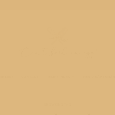
Cooking
Can't
blog
RE MINE
CONTACT
RECIPE INDEX
MENIU SĂPTĂMÂ
boil
an
BROWSING TAG