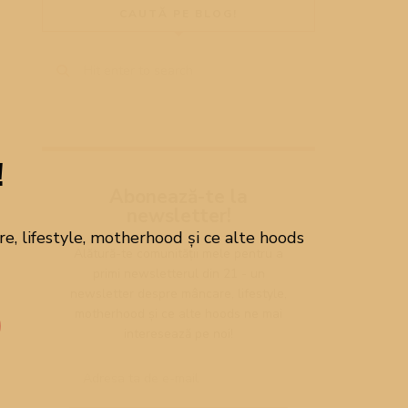
CAUTĂ PE BLOG!
!
Abonează-te la
newsletter!
, lifestyle, motherhood și ce alte hoods
Alătură-te comunității mele pentru a
primi newsletterul din 21 - un
newsletter despre mâncare, lifestyle,
motherhood și ce alte hoods ne mai
interesează pe noi!