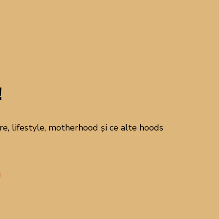
CAUTĂ PE BLOG!
!
Abonează-te la
newsletter!
, lifestyle, motherhood și ce alte hoods
Alătură-te comunității mele pentru a
primi newsletterul din 21 - un
newsletter despre mâncare, lifestyle,
motherhood și ce alte hoods ne mai
interesează pe noi!