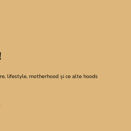
CAUTĂ PE BLOG!
!
Abonează-te la
newsletter!
, lifestyle, motherhood și ce alte hoods
Alătură-te comunității mele pentru a
primi newsletterul din 21 - un
newsletter despre mâncare, lifestyle,
motherhood și ce alte hoods ne mai
interesează pe noi!