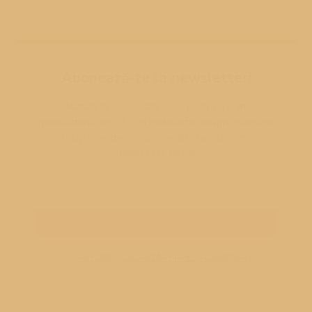
Abonează-te la newsletter!
Alătură-te comunității mele pentru a primi
newsletterul din 21 - un newsletter despre mâncare,
lifestyle, motherhood și ce alte hoods ne mai
interesează pe noi!
Am citit și accept termenii și condițiile!