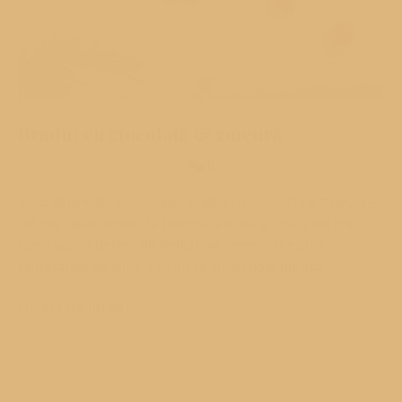
Brăduț cu ciocolată & zmeură
0
ALUATURI DULCI
/
CRĂCIUN
Bună dimineața cu un super brăduț cu ciocolată și zmeură –
cel mai rapid, simplu, la îndemâna oricui și totuși cel mai
spectaculos desert de defilat pe mese în preajma
sărbătorilor de iarnă. Pentru că nu, nu doar pui așa …
CITEȘTE MAI DEPARTE...