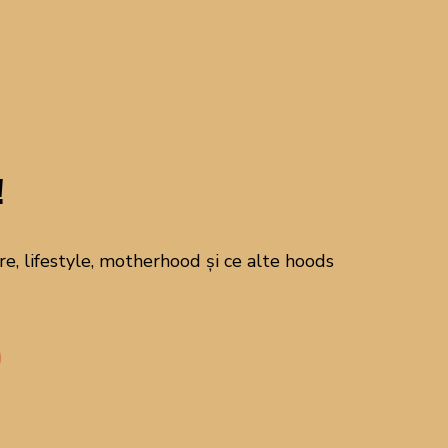
CAUTĂ PE BLOG!
!
Abonează-te la
newsletter!
, lifestyle, motherhood și ce alte hoods
Alătură-te comunității mele pentru a
primi newsletterul din 21 - un
newsletter despre mâncare, lifestyle,
motherhood și ce alte hoods ne mai
interesează pe noi!