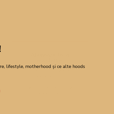
CAUTĂ PE BLOG!
!
Abonează-te la
newsletter!
, lifestyle, motherhood și ce alte hoods
Alătură-te comunității mele pentru a
primi newsletterul din 21 - un
newsletter despre mâncare, lifestyle,
motherhood și ce alte hoods ne mai
interesează pe noi!