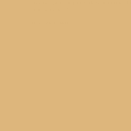
gustoasă, ușor de pregătit și ideală pentru mesele
timpul săptămânii? …
CITEȘTE MAI DEPARTE...