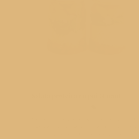
Salată proteică cu pui & năut
0
FEL PRINCIPAL
/
LUNCH BOX
Salată proteică cu pui și năut la borcan este o rețe
doar practică și sățioasă, ci și o alegere excelentă
pentru meal prep. Cauți o rețetă de salată proteic