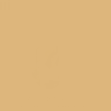
ui
Bine ai venit pe blogul meu!
Aici vei găsi cele mai îndrăgite rețete ale casei