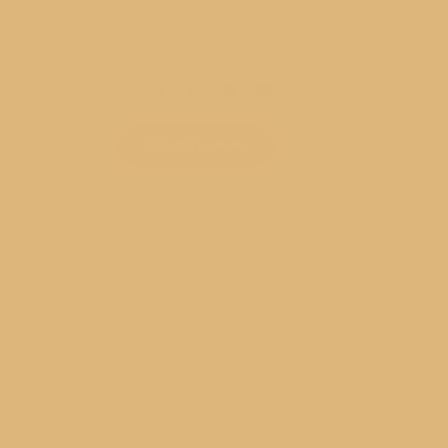
mele, simplu și rapid de preparat în orice
bucatarie. Sper să te inspire și să revii cu
bucurie! Love, Diana
DESPRE MINE