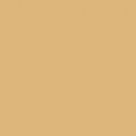
alată cu piept de p
egg