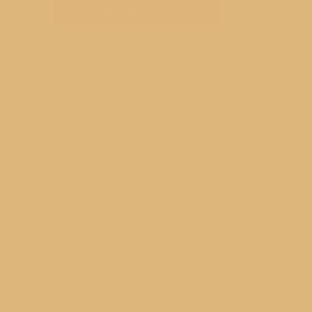
Am citit și accept termenii și
condițiile!
META
Log in
Entries feed
Comments feed
WordPress.org