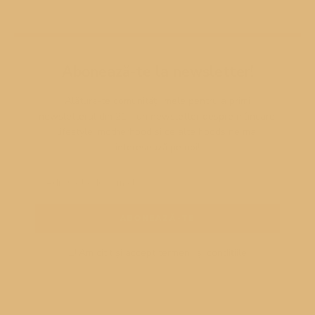
Abonează-te la newsletter!
Alătură-te comunității mele pentru a primi
newsletterul din 21 - un newsletter despre mâncare,
lifestyle, motherhood și ce alte hoods ne mai
interesează pe noi!
Am citit și accept termenii și condițiile!