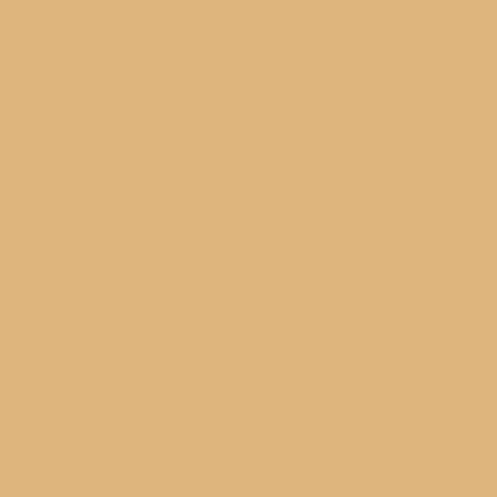
META
Log in
Entries feed
Comments feed
WordPress.org
CATEGORIES
Categories