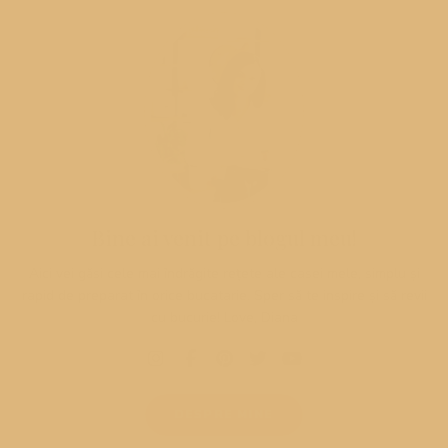
Bine ai venit pe blogul meu!
Aici vei găsi cele mai îndrăgite rețete ale casei mele, simplu și
rapid de preparat în orice bucatarie. Sper să te inspire și să revii
cu bucurie! Love, Diana
DESPRE MINE