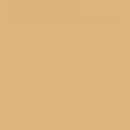
Chec fără gluten
0
DESERTURI
Chec fără gluten – pregătit cu mixul pentru patiserie marca
Schar, pentru cei care suferă de intoleranță la gluten sau
boală celiacă. Mi-a luat foarte mult timp să încropesc acest
articol. Nu sunt expert în nutriție, iar un articol care …
CITEȘTE MAI DEPARTE...