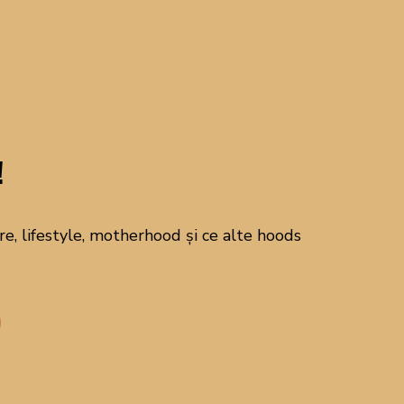
CAUTĂ PE BLOG!
!
Abonează-te la
newsletter!
, lifestyle, motherhood și ce alte hoods
Alătură-te comunității mele pentru a
primi newsletterul din 21 - un
newsletter despre mâncare, lifestyle,
motherhood și ce alte hoods ne mai
interesează pe noi!