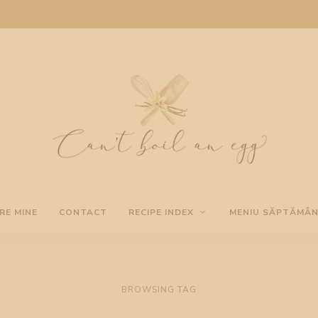
Cooking
Can't
blog
RE MINE
CONTACT
RECIPE INDEX
MENIU SĂPTĂMÂ
boil
an
BROWSING TAG