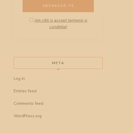
Am citit și accept termenii și
condițiile!
META
Log in
Entries feed
Comments feed
WordPress.org