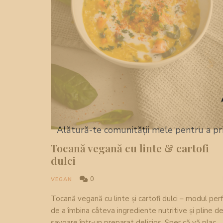
Alătură-te comunității mele pentru a pr
Tocană vegană cu linte & cartofi
dulci
0
VEGAN
Tocană vegană cu linte și cartofi dulci – modul per
de a îmbina câteva ingrediente nutritive și pline d
savoare într-un preparat delicios. Sper că vă plac