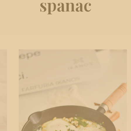
spanac
egg