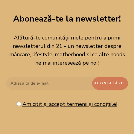
Abonează-te la newsletter!
Alătură-te comunității mele pentru a primi
newsletterul din 21 - un newsletter despre
mâncare, lifestyle, motherhood și ce alte hoods
ne mai interesează pe noi!
Bine ai venit pe blogul meu!
Am citit și accept termenii și condițiile!
Aici vei găsi cele mai îndrăgite rețete ale casei mele, simplu și
rapid de preparat în orice bucatarie. Sper să te inspire și să revii
cu bucurie! Love, Diana