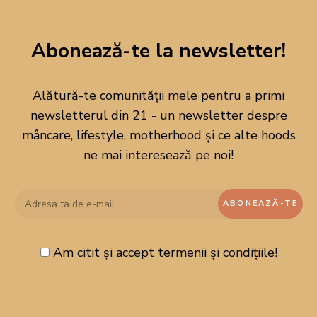
Abonează-te la newsletter!
Alătură-te comunității mele pentru a primi
newsletterul din 21 - un newsletter despre
mâncare, lifestyle, motherhood și ce alte hoods
ne mai interesează pe noi!
Bine ai venit pe blogul meu!
Am citit și accept termenii și condițiile!
Aici vei găsi cele mai îndrăgite rețete ale casei mele, simplu și
rapid de preparat în orice bucatarie. Sper să te inspire și să revii
cu bucurie! Love, Diana