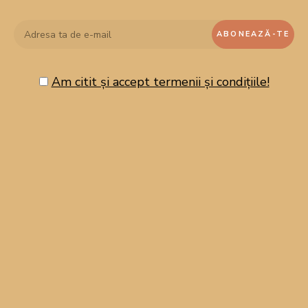
Enjoy!
Course:
Dessert
Am citit și accept termenii și condițiile!
Cuisine:
Romanian
Keyword:
Chec, chec cu lămâie, chec cu lămâie și mac,
făină de migdale, Fulgi de migdale, mac, prăjitură cu lămâie