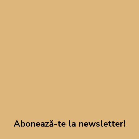
Cu ajutorul unui cuțit pentru pizza, taie aluatul în fâșii
de 2cm lățime.
Spiralează și rulează fiecare fâșie de aluat pentru a
obține un cuib.
Aplatizează mijlocul ruloului cu degetele și așază
rulourile în tava tapetată cu hârtie de copt Fino, la
distanța unul de celălalt.
Unge fiecare rulou cu ou bătut și dă tava la cuptorul
încins la 180° Celsius timp de 20-22 minute sau până
când rulourile devin aurii.
Abonează-te la newsletter!
Lasă rulourile să se răcească pe un grătar, apoi