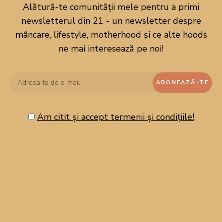
pudrează-le cu zahăr.
Alătură-te comunității mele pentru a primi
newsletterul din 21 - un newsletter despre
În mijlocul fiecărui rulou așază o jumătate de linguriță
mâncare, lifestyle, motherhood și ce alte hoods
de cremă de alune și trei bomboane decor în formă de
ne mai interesează pe noi!
ou.
10. Rulourile cuib
sunt gata de a fi servite!
Am citit și accept termenii și condițiile!
Course:
Dessert
Cuisine:
International
Keyword:
aluat foietaj, cremă de alune, Desert, Desert
rapid, foietaj, ouă de ciocolată