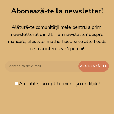
piper proaspăt râșnit
Abonează-te la newsletter!
două filé-uri de anșoa
un cățel de usturoi
Alătură-te comunității mele pentru a primi
o linguriță de muștar
newsletterul din 21 - un newsletter despre
un gălbenuș
mâncare, lifestyle, motherhood și ce alte hoods
puțin ulei de măsline
ne mai interesează pe noi!
zeama de lămâie după gust
Grana Padano ras
o căpățână de salată romană
piept de pui condimentat cu sare, piper, boia de
Am citit și accept termenii și condițiile!
ardei dulce și curry
crutoane din pâine cu maia
@michaelartisanbakery
extra Grana Padano pentru servire