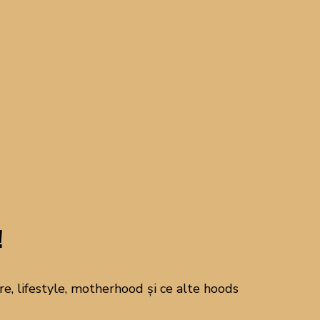
matic desert de vară.
pectaculos sau hashtaguri
ar atât de pline de sens.
bunicii, cu obrajii arși de
!
d, cu gust de prăjit, poate
 de simplu poate aduce
, lifestyle, motherhood și ce alte hoods
ți de gătit le readuc în