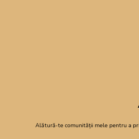
Găluște cu caise
– u
Mergi la rețetă!
Există deserturi care nu
virale.
Găluștele cu ca
O găluscă delicioasă trasă
Ce are acest desert atât d
pesmetul dulce auriu 
Alătură-te comunității mele pentru a pr
Găluștele cu caise nu a