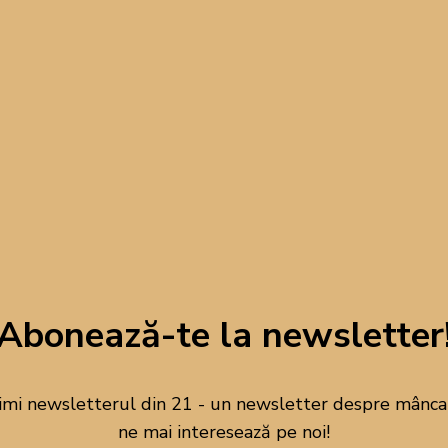
n desert clasic, delicios, dulce-acrișor, probabil cel mai emble
 se demodează niciodată. Care nu țin cont de trenduri, plating s
ise
sunt exact genul acesta de preparat: sunt simple, modeste, d
 prin pesmet aurit în unt și zahăr și ești din nou copil, în bucătăria 
soare și de aburul ce se ridică din oala cu găluște.
Abonează-te la newsletter
e special? Poate contrastul dintre fructul acrișor și învelișul cal
care se lipește de degete sau poate doar amintirea că ceva atât
atâta bucurie.
imi newsletterul din 21 - un newsletter despre mâncare
ne mai interesează pe noi!
u dispărut niciodată din trend. Influenceri, food bloggeri și pasiona