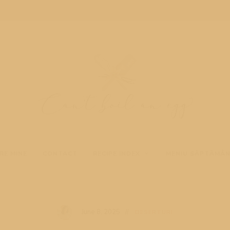
Cooking
Can't
blog
RE MINE
CONTACT
RECIPE INDEX
MENIU SĂPTĂMÂ
boil
an
June 8, 2025
DESERTURI