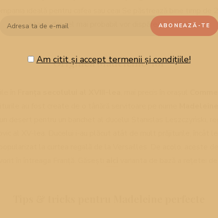
ompania ideală pentru cafea sau ceai Se păstrează bine timp de 2-
etanș, dar cel mai probabil vor dispărea imediat!
Am citit și accept termenii și condițiile!
Originea Madeleine-lor
ile în
Franța secolului al XVIII-lea
, mai precis în orașul
Comme
iturile au fost create de o tânără servitoare pe nume
Madeleine
n desert pentru un banchet al ducelui Stanislas Leszczyński, reg
vic al XV-lea. Ducelui i-au plăcut atât de mult prăjiturile, încât 
 popularizat la curtea regală de la Versailles. De acolo, aceste d
vorit în întreaga Franță. Găsești
aici
varianta de bază a rețetei d
Tips & tricks pentru Madeleine perfecte