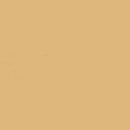
3 zile într-un recipient
rcy
, din regiunea
Lorena
.
 Paulmier
, care a fost
ele exilat al Poloniei și
le-a numit după ea –
elicatese au devenit rapid
e madeleines.