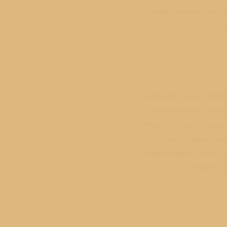
întrebi pe mine, sunt c
Madeleines își au rădăcin
Legenda spune că prăj
nevoită să improvizeze u
socrul regelui Ludo
“madeleines”
– și le-a
un desert fa