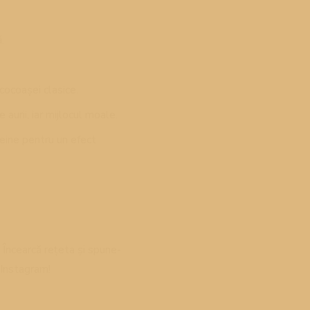
.
cocoașei clasice.
aurii, iar mijlocul moale.
leine pentru un efect
 Încearcă rețeta și spune-
e Instagram!