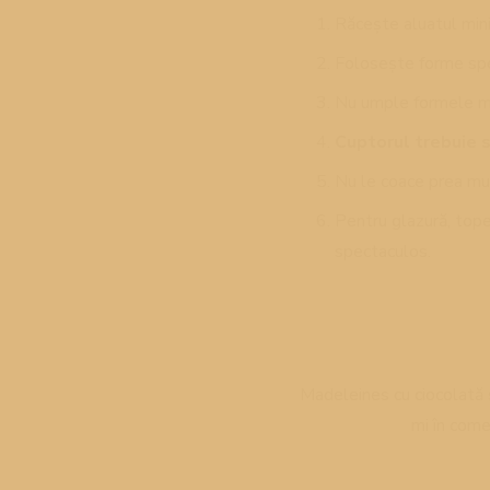
Răcește aluatul mini
Folosește forme sp
Nu umple formele ma
Cuptorul trebuie s
Nu le coace prea mult
Pentru glazură, tope
spectaculos.
Madeleines cu ciocolată s
mi în come