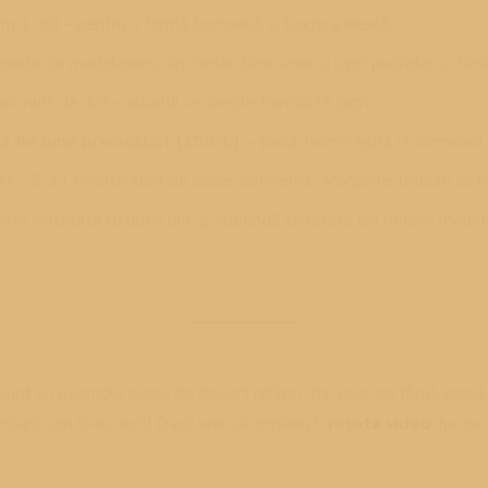
m 1 oră – pentru o formă frumoasă și textura ideală.
eciale de madeleines
din metal, bine unse și ușor pudrate cu făină
i mult de 3/4 – aluatul va crește frumos la copt.
ă fie bine preîncălzit (190°C)
– șocul termic ajută la formarea 
 – 9-11 minute sunt de obicei suficiente. Marginile trebuie să fie 
ște ciocolată cu puțin unt și scufundă jumătate din fiecare made
unt un exemplu clasic de desert rafinat, dar ușor de făcut acasă.
ntarii cum ți-au ieșit! Dacă vrei să urmărești
rețeta video
, hai p