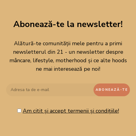
Budincă de chia și mango
Lasagna bolognese
Abonează-te la newsletter!
Sâmbătă:
Micul dejun:
shakshuka
(în ofertă roșii cherry prunișoare
-41%, preț 6,99lei).
Alătură-te comunității mele pentru a primi
Prânz/cină:
ceafă de porc la grătar cu ciuperci
newsletterul din 21 - un newsletter despre
umplute
(în ofertă ceafă de porc, fără os, feliată -21%,
mâncare, lifestyle, motherhood și ce alte hoods
preț 2,49lei/100g).
ne mai interesează pe noi!
Am citit și accept termenii și condițiile!