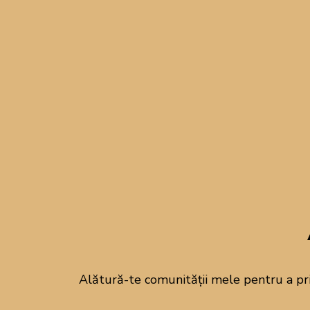
Meniu săptămâna
Oficial a venit vara, cal
alt ritm: mai relaxa
ingredientele locale ati
fragezi, castrav
Pentru această săptăm
rețete care se pregătes
Alătură-te comunității mele pentru a pr
între crud și gătit, între
cine în aer liber. Fie că