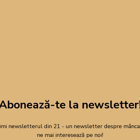
l economic pentru toată familia
, inspirat din revistele cu of
supermarketului pe care îl vizitez – săptămâna aceasta Lidl.
Spoiler: la Lidl a început săptămâna grecească, my friends!
endaristic! Cu zile mai lungi și luminoase, parcă și pofta de a găti 
t, mai viu, mai conectat la ceea ce ne oferă natura în mod generos.
ng un echilibru perfect între gust și prospețime – de la roșiile coa
eți crocanți, mazăre dulce, căpșuni, caise și cireșe care aproape s
Abonează-te la newsletter
ână, am compus un meniu care pune în valoare aceste daruri ale î
c ușor, dar impresionează prin culoare, textură și savoare. Vei găs
imi newsletterul din 21 - un newsletter despre mâncare
 dulce și sărat, între rețete tradiționale reinterpretate și idei fresh
ne mai interesează pe noi!
 alegi o salată crocantă cu ierburi aromatice, o supă rece răcoritoa