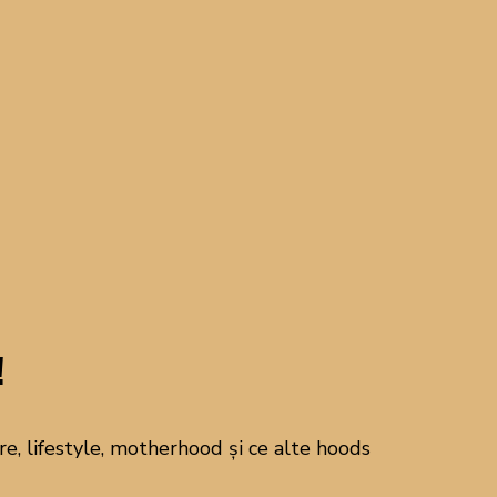
erte alimentare ale
(și de a mânca!) capătă un
 În această perioadă,
pte în soare, la dovlecei
e topesc în gură.
!
nceputului de vară, cu
i combinații echilibrate
, lifestyle, motherhood și ce alte hoods
 pentru prânzuri lejere sau
re sau un desert cu fructe