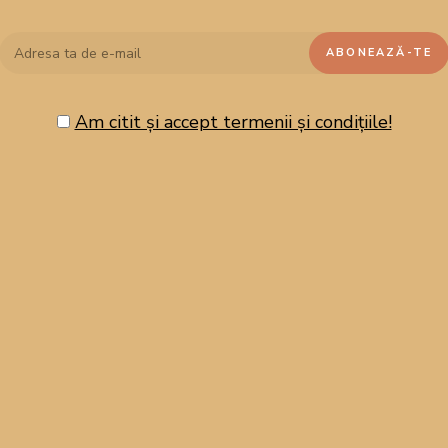
ul acestui meniu este unul simplu: să-ți aducă bucurie și inspirație
să vedem ce pune vara în farfurie în această primă săptămână!
Am citit și accept termenii și condițiile!
eic
cu banane și ciocolată (în ofertă
banane
-31% reducere, preț
de ciuperci cu parmezan
(în ofertă
ciuperci champignon alb